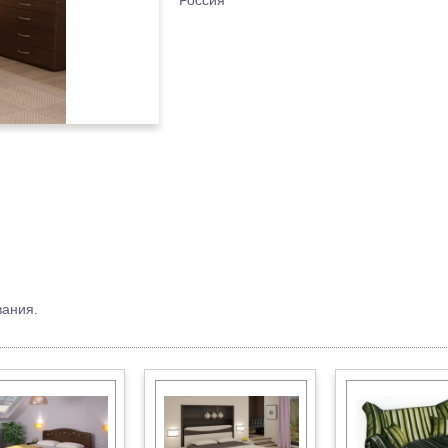
Россия
вания.